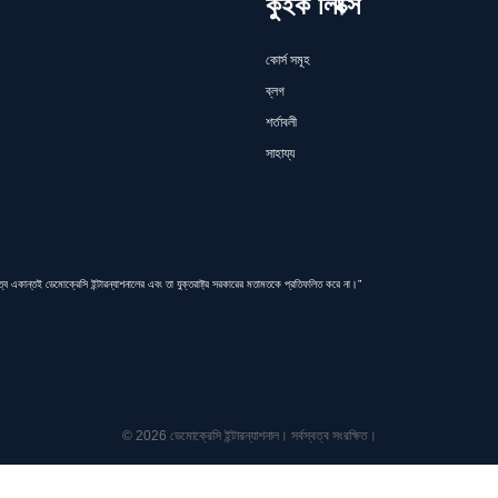
কুইক লিংক্স
কোর্স সমূহ
ব্লগ
শর্তাবলী
সাহায্য
একান্তই ডেমোক্রেসি ইন্টারন্যাশনালের এবং তা যুক্তরাষ্ট্র সরকারের মতামতকে প্রতিফলিত করে না।”
© 2026 ডেমোক্রেসি ইন্টারন্যাশনাল। সর্বস্বত্ব সংরক্ষিত।