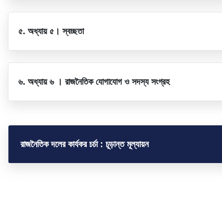
৫. অধ্যায় ৫। স্বচ্ছতা
৬. অধ্যায় ৬ । রাজনৈতিক যোগাযোগ ও সদস্য সংগ্রহ
রাজনৈতিক দলের কার্যকর চর্চা : চূড়ান্ত মূল্যায়ন